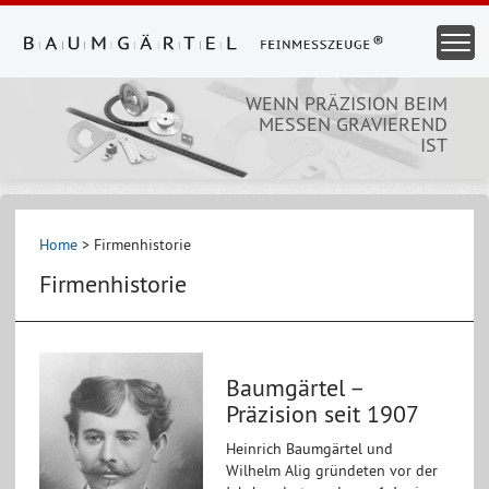
Direkt
zum
Togg
Inhalt
Navi
WENN PRÄZISION BEIM
MESSEN GRAVIEREND
IST
Home
>
Firmenhistorie
Firmenhistorie
Baumgärtel –
Präzision seit 1907
Heinrich Baumgärtel und
Wilhelm Alig gründeten vor der