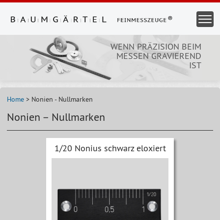
Direkt
zum
Togg
Inhalt
Navi
WENN PRÄZISION BEIM
MESSEN GRAVIEREND
IST
Home
>
Nonien - Nullmarken
Nonien – Nullmarken
Früher
Als
1/20 Nonius schwarz eloxiert
Näch